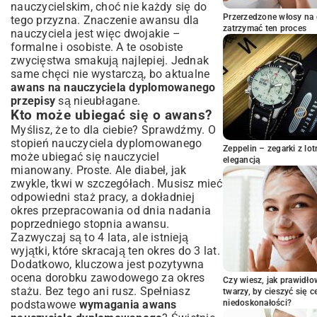
Kwalifikacje i doskonalenie zawodowe
nauczycielskim, choć nie każdy się do
Procedura awansu krok po kroku
Przerzedzone włosy na 
tego przyzna. Znaczenie awansu dla
zatrzymać ten proces
nauczyciela jest więc dwojakie –
Składanie wniosku – niezbędne dokumenty
formalne i osobiste. A te osobiste
Analiza i ocena dorobku zawodowego
zwycięstwa smakują najlepiej. Jednak
Komisja kwalifikacyjna – jak się
same chęci nie wystarczą, bo aktualne
przygotować?
awans na nauczyciela dyplomowanego
Najczęściej popełniane błędy i praktyczne
przepisy
są nieubłagane.
wskazówki
Kto może ubiegać się o awans?
Jak unikać opóźnień w procesie awansu?
Myślisz, że to dla ciebie? Sprawdźmy. O
Rola dyrektora szkoły w procesie awansu
stopień nauczyciela dyplomowanego
Zeppelin – zegarki z l
Korzyści z uzyskania tytułu nauczyciela
może ubiegać się nauczyciel
elegancją
dyplomowanego
mianowany. Proste. Ale diabeł, jak
zwykle, tkwi w szczegółach. Musisz mieć
Aspekty finansowe i prestiż
odpowiedni staż pracy, a dokładniej
Rozwój osobisty i zawodowy
okres przepracowania od dnia nadania
poprzedniego stopnia awansu.
Zazwyczaj są to 4 lata, ale istnieją
wyjątki, które skracają ten okres do 3 lat.
Dodatkowo, kluczowa jest pozytywna
ocena dorobku zawodowego za okres
Czy wiesz, jak prawidł
stażu. Bez tego ani rusz. Spełniasz
twarzy, by cieszyć się 
podstawowe
wymagania awans
niedoskonałości?