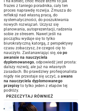
I na koniec, choć może brzmi to jak
frazes z taniego poradnika, cały ten
proces naprawdę rozwija. Zmusza do
refleksji nad własną pracą, do
systematyczności, do poszukiwania
nowych rozwiązań. Uczysz się
planowania, autoprezentacji, radzenia
sobie ze stresem. Nawet jeśli na
początku wydaje się to tylko
biurokratyczną katorgą, z perspektywy
czasu zobaczysz, że czegoś cię to
nauczyło. Zastanawiając się,
co po
awansie na nauczyciela
dyplomowanego
, odpowiedź jest prosta:
dalszy rozwój, ale już na własnych
zasadach. Bo prawdziwy profesjonalista
nigdy nie przestaje się uczyć, a
awans
na nauczyciela dyplomowanego
przepisy
to tylko jeden z etapów tej
podróży.
PRZECZYTAJ RÓWNIEŻ