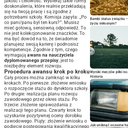
jakość i celowość. Wybieraj takie formy
doskonalenia, które realnie przekładają
się na twoją pracę i są zgodne z
potrzebami szkoły. Komisja zapyta: „Po
Bambi status związku 
co pani/panu był ten kurs?”. Musisz
życiu miłosnym?
mieć gotową, sensowną odpowiedź. To
nie jest kolekcjonowanie znaczków. To
ma być dowód na to, że świadomie
planujesz swoją karierę i podnosisz
kompetencje. Zgodnie z tym, czego
wymagają
awans na nauczyciela
dyplomowanego przepisy
, jest to
niezbędny element rozwoju.
Procedura awansu krok po kroku
Wyniki meczów piłki noż
Historia
Cały proces można zamknąć w kilku
krokach. Po pierwsze: złożenie wniosku
o rozpoczęcie stażu do dyrektora szkoły.
Po drugie: realizacja planu rozwoju
zawodowego przez okres stażu. Po
trzecie: złożenie sprawozdania z
realizacji tego planu. Czwarty krok to
uzyskanie pozytywnej oceny dorobku
zawodowego. Piąty: złożenie wniosku o
Jak uniknąć oszustw h
podjęcie postępowania kwalifikacyjnego