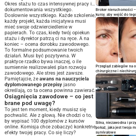
Okres stażu to czas intensywnej pracy i…
dokumentowania wszystkiego.
Broker nieruchomości – 
Dosłownie wszystkiego. Każde szkolenie,
kursy, aby wejść do teg
każdy projekt, każda inicjatywa musi
mieć swoje odzwierciedlenie w
papierach. To czas, kiedy twój opiekun
stażu i dyrektor patrzą ci na ręce. A na
koniec – ocena dorobku zawodowego.
To formalne podsumowanie twoich
działań. Musi być pozytywna. W
praktyce rzadko bywa inaczej, o ile
Przegląd zabiegów na 
sumiennie realizowałeś plan rozwoju
chirurgiczne i niechirur
zawodowego. Ale stres jest zawsze.
Pamiętajcie, że
awans na nauczyciela
dyplomowanego przepisy
jasno
określają, co ta ocena powinna zawierać.
Osiągnięcia zawodowe – co jest
brane pod uwagę?
To jest ten moment, kiedy musisz się
pochwalić. Ale z głową. Nie chodzi o to,
by wypisać 100 dyplomów z kursów
Silna, niezawodna i pr
online. Komisja chce zobaczyć konkretne
pokaż, jaka jest twoja 
efekty twojej pracy. Co się liczy?
survivalowe