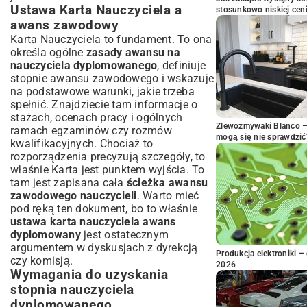
Ustawa Karta Nauczyciela a
stosunkowo niskiej cen
awans zawodowy
Karta Nauczyciela to fundament. To ona
określa ogólne
zasady awansu na
nauczyciela dyplomowanego
, definiuje
stopnie awansu zawodowego i wskazuje
na podstawowe warunki, jakie trzeba
spełnić. Znajdziecie tam informacje o
stażach, ocenach pracy i ogólnych
Zlewozmywaki Blanco – 
ramach egzaminów czy rozmów
mogą się nie sprawdzić
kwalifikacyjnych. Chociaż to
rozporządzenia precyzują szczegóły, to
właśnie Karta jest punktem wyjścia. To
tam jest zapisana cała
ścieżka awansu
zawodowego nauczycieli
. Warto mieć
pod ręką ten dokument, bo to właśnie
ustawa karta nauczyciela awans
dyplomowany
jest ostatecznym
argumentem w dyskusjach z dyrekcją
Produkcja elektroniki – 
czy komisją.
2026
Wymagania do uzyskania
stopnia nauczyciela
dyplomowanego