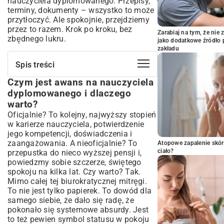
nauczyciela dyplomowanego. Przepisy,
terminy, dokumenty – wszystko to może
przytłoczyć. Ale spokojnie, przejdziemy
przez to razem. Krok po kroku, bez
Zarabiaj na tym, że ni
zbędnego lukru.
jako dodatkowe źródło 
zakładu
Spis treści
Czym jest awans na nauczyciela
Czym jest awans na nauczyciela
dyplomowanego i dlaczego warto?
dyplomowanego i dlaczego
Kto może ubiegać się o awans?
warto?
Podstawa prawna awansu: Kluczowe
Oficjalnie? To kolejny, najwyższy stopień
przepisy
w karierze nauczyciela, potwierdzenie
Rozporządzenie Ministra Edukacji
jego kompetencji, doświadczenia i
Narodowej – co się zmieniło?
zaangażowania. A nieoficjalnie? To
Atopowe zapalenie skór
ciało?
przepustka do nieco wyższej pensji i,
Ustawa Karta Nauczyciela a awans
zawodowy
powiedzmy sobie szczerze, świętego
spokoju na kilka lat. Czy warto? Tak.
Wymagania do uzyskania stopnia
Mimo całej tej biurokratycznej mitręgi.
nauczyciela dyplomowanego
To nie jest tylko papierek. To dowód dla
Okres pracy i ocena pracy nauczyciela
samego siebie, że dało się radę, że
Osiągnięcia zawodowe – co jest brane pod
pokonało się systemowe absurdy. Jest
uwagę?
to też pewien symbol statusu w pokoju