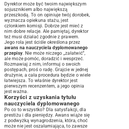
Dyrektor może być twoim największym
sojusznikiem albo największą
przeszkodą. To on opiniuje twój dorobek,
wyznacza opiekuna stażu, jest
członkiem komisji. Dobrze jest mieć z
nim dobre relacje. Ale pamiętaj, dyrektor
też musi działać zgodnie z prawem.
Jego rola jest ściśle określona przez
awans na nauczyciela dyplomowanego
przepisy
. Nie może niczego „załatwić”,
ale może pomóc, doradzić i wesprzeć.
Rozmawiaj z nim, informuj o swoich
postępach, proś o radę. Grajcie w jednej
drużynie, a cała procedura będzie o wiele
łatwiejsza. To właśnie dyrektor jest
pierwszym recenzentem, a jego opinia
jest ważna.
Korzyści z uzyskania tytułu
nauczyciela dyplomowanego
Po co to wszystko? Dla satysfakcji, dla
prestiżu i dla pieniędzy. Awans wiąże się
z podwyżką wynagrodzenia, która, choć
może nie jest oszałamiająca, to zawsze