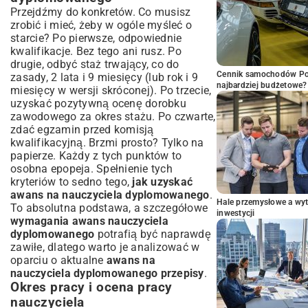
Przejdźmy do konkretów. Co musisz
zrobić i mieć, żeby w ogóle myśleć o
starcie? Po pierwsze, odpowiednie
kwalifikacje. Bez tego ani rusz. Po
drugie, odbyć staż trwający, co do
Cennik samochodów Por
zasady, 2 lata i 9 miesięcy (lub rok i 9
najbardziej budżetowe?
miesięcy w wersji skróconej). Po trzecie,
uzyskać pozytywną ocenę dorobku
zawodowego za okres stażu. Po czwarte,
zdać egzamin przed komisją
kwalifikacyjną. Brzmi prosto? Tylko na
papierze. Każdy z tych punktów to
osobna epopeja. Spełnienie tych
kryteriów to sedno tego,
jak uzyskać
awans na nauczyciela dyplomowanego
.
Hale przemysłowe a wyt
To absolutna podstawa, a szczegółowe
inwestycji
wymagania awans nauczyciela
dyplomowanego
potrafią być naprawdę
zawiłe, dlatego warto je analizować w
oparciu o aktualne
awans na
nauczyciela dyplomowanego przepisy
.
Okres pracy i ocena pracy
nauczyciela