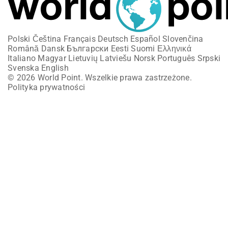
Polski
Čeština
Français
Deutsch
Español
Slovenčina
Română
Dansk
Български
Eesti
Suomi
Ελληνικά
Italiano
Magyar
Lietuvių
Latviešu
Norsk
Português
Srpski
Svenska
English
© 2026 World Point. Wszelkie prawa zastrzeżone.
Polityka prywatności