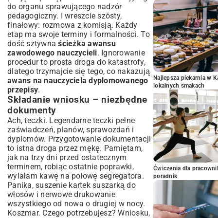
do organu sprawującego nadzór
pedagogiczny. I wreszcie szósty,
finałowy: rozmowa z komisją. Każdy
etap ma swoje terminy i formalności. To
dość sztywna
ścieżka awansu
zawodowego nauczycieli
. Ignorowanie
procedur to prosta droga do katastrofy,
dlatego trzymajcie się tego, co nakazują
Najlepsza piekarnia w 
awans na nauczyciela dyplomowanego
lokalnych smakach
przepisy
.
Składanie wniosku – niezbędne
dokumenty
Ach, teczki. Legendarne teczki pełne
zaświadczeń, planów, sprawozdań i
dyplomów. Przygotowanie dokumentacji
to istna droga przez mękę. Pamiętam,
jak na trzy dni przed ostatecznym
terminem, robiąc ostatnie poprawki,
Ćwiczenia dla pracown
wylałam kawę na połowę segregatora.
poradnik
Panika, suszenie kartek suszarką do
włosów i nerwowe drukowanie
wszystkiego od nowa o drugiej w nocy.
Koszmar. Czego potrzebujesz? Wniosku,