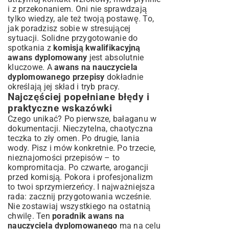
i z przekonaniem. Oni nie sprawdzają
tylko wiedzy, ale też twoją postawę. To,
jak poradzisz sobie w stresującej
sytuacji. Solidne przygotowanie do
spotkania z
komisją kwalifikacyjną
awans dyplomowany
jest absolutnie
kluczowe. A
awans na nauczyciela
dyplomowanego przepisy
dokładnie
określają jej skład i tryb pracy.
Najczęściej popełniane błędy i
praktyczne wskazówki
Czego unikać? Po pierwsze, bałaganu w
dokumentacji. Nieczytelna, chaotyczna
teczka to zły omen. Po drugie, lania
wody. Pisz i mów konkretnie. Po trzecie,
nieznajomości przepisów – to
kompromitacja. Po czwarte, arogancji
przed komisją. Pokora i profesjonalizm
to twoi sprzymierzeńcy. I najważniejsza
rada: zacznij przygotowania wcześnie.
Nie zostawiaj wszystkiego na ostatnią
chwilę. Ten
poradnik awans na
nauczyciela dyplomowanego
ma na celu