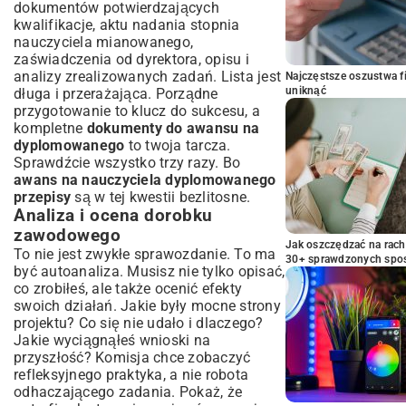
dokumentów potwierdzających
kwalifikacje, aktu nadania stopnia
nauczyciela mianowanego,
zaświadczenia od dyrektora, opisu i
analizy zrealizowanych zadań. Lista jest
Najczęstsze oszustwa f
uniknąć
długa i przerażająca. Porządne
przygotowanie to klucz do sukcesu, a
kompletne
dokumenty do awansu na
dyplomowanego
to twoja tarcza.
Sprawdźcie wszystko trzy razy. Bo
awans na nauczyciela dyplomowanego
przepisy
są w tej kwestii bezlitosne.
Analiza i ocena dorobku
zawodowego
Jak oszczędzać na rac
To nie jest zwykłe sprawozdanie. To ma
30+ sprawdzonych sp
być autoanaliza. Musisz nie tylko opisać,
co zrobiłeś, ale także ocenić efekty
swoich działań. Jakie były mocne strony
projektu? Co się nie udało i dlaczego?
Jakie wyciągnąłeś wnioski na
przyszłość? Komisja chce zobaczyć
refleksyjnego praktyka, a nie robota
odhaczającego zadania. Pokaż, że