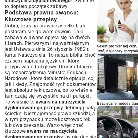
nauczyciela dyplomowanego
? Świetnie,
to dopiero początek zabawy.
Podstawa prawna awansu:
Kluczowe przepisy
Dobra, czas na prawniczy bełkot, ale
postaram się go wam oswoić. Cała
zabawa w awans opiera się na dwóch
filarach. Pierwszym i najważniejszym
Sekret promiennej cery,
jest Ustawa z dnia 26 stycznia 1982 r. –
Twój najlepszy sprzymi
Karta Nauczyciela. To nasza biblia, choć
czasem napisana językiem, który
przyprawia o ból głowy. Drugim filarem
są rozporządzenia Ministra Edukacji
Narodowej, które detalicznie opisują, co,
jak i kiedy. Znajomość tych dokumentów
jest absolutnie kluczowa, bo to właśnie
tam czają się wszystkie haki i pułapki.
To właśnie te
awans na nauczyciela
Bezpieczne metody trans
dyplomowanego przepisy
definiują całą
ścieżkę. Nieznajomość prawa szkodzi, a
w tym przypadku może kosztować rok
lub dwa czekania. Warto więc znać
kluczowe
awans na nauczyciela
dyplomowanego przepisy
, by nie dać się