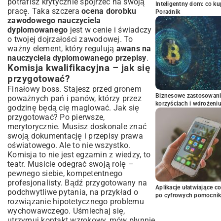
potrafisz krytycznie spojrzeć na swoją
Inteligentny dom: co k
pracę. Taka szczera
ocena dorobku
Poradnik
zawodowego nauczyciela
dyplomowanego
jest w cenie i świadczy
o twojej dojrzałości zawodowej. To
ważny element, który regulują
awans na
nauczyciela dyplomowanego przepisy
.
Komisja kwalifikacyjna – jak się
przygotować?
Finałowy boss. Stajesz przed gronem
Biznesowe zastosowani
poważnych pań i panów, którzy przez
korzyściach i wdrożeni
godzinę będą cię maglować. Jak się
przygotować? Po pierwsze,
merytorycznie. Musisz doskonale znać
swoją dokumentację i przepisy prawa
oświatowego. Ale to nie wszystko.
Komisja to nie jest egzamin z wiedzy, to
teatr. Musicie odegrać swoją rolę –
pewnego siebie, kompetentnego
profesjonalisty. Bądź przygotowany na
Aplikacje ułatwiające c
podchwytliwe pytania, na przykład o
po cyfrowych pomocni
rozwiązanie hipotetycznego problemu
wychowawczego. Uśmiechaj się,
utrzymuj kontakt wzrokowy, mów płynnie