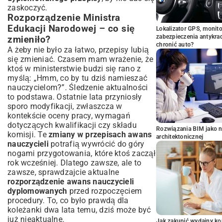
zaskoczyć.
Rozporządzenie Ministra
Edukacji Narodowej – co się
Lokalizator GPS, monito
zabezpieczenia antykra
zmieniło?
chronić auto?
A żeby nie było za łatwo, przepisy lubią
się zmieniać. Czasem mam wrażenie, że
ktoś w ministerstwie budzi się rano z
myślą: „Hmm, co by tu dziś namieszać
nauczycielom?”. Śledzenie aktualności
to podstawa. Ostatnie lata przyniosły
sporo modyfikacji, zwłaszcza w
kontekście oceny pracy, wymagań
dotyczących kwalifikacji czy składu
Rozwiązania BIM jako n
komisji. Te
zmiany w przepisach awans
architektonicznej
nauczycieli
potrafią wywrócić do góry
nogami przygotowania, które ktoś zaczął
rok wcześniej. Dlatego zawsze, ale to
zawsze, sprawdzajcie aktualne
rozporządzenie awans nauczycieli
dyplomowanych
przed rozpoczęciem
procedury. To, co było prawdą dla
koleżanki dwa lata temu, dziś może być
już nieaktualne.
Jak zakupić wydajny ko