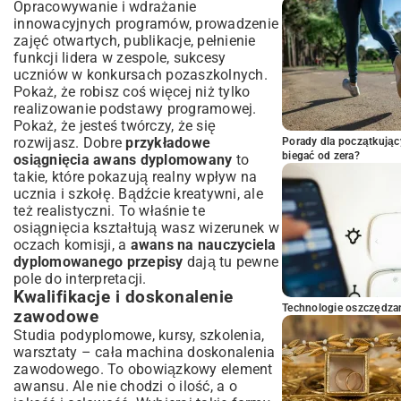
Opracowywanie i wdrażanie
innowacyjnych programów, prowadzenie
zajęć otwartych, publikacje, pełnienie
funkcji lidera w zespole, sukcesy
uczniów w konkursach pozaszkolnych.
Pokaż, że robisz coś więcej niż tylko
realizowanie podstawy programowej.
Pokaż, że jesteś twórczy, że się
rozwijasz. Dobre
przykładowe
Porady dla początkując
biegać od zera?
osiągnięcia awans dyplomowany
to
takie, które pokazują realny wpływ na
ucznia i szkołę. Bądźcie kreatywni, ale
też realistyczni. To właśnie te
osiągnięcia kształtują wasz wizerunek w
oczach komisji, a
awans na nauczyciela
dyplomowanego przepisy
dają tu pewne
pole do interpretacji.
Kwalifikacje i doskonalenie
Technologie oszczędzan
zawodowe
Studia podyplomowe, kursy, szkolenia,
warsztaty – cała machina doskonalenia
zawodowego. To obowiązkowy element
awansu. Ale nie chodzi o ilość, a o