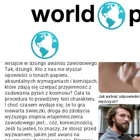
MARIUSZ ŁAMAGA
04.10.2025
TECHNOLOGIE
POPULARNE A
Awans na nauczyciela
dyplomowanego przepisy
| Poradnik krok po kroku
Witajcie w dżungli awansu zawodowego.
Tak, dżungli. Kto z nas nie słyszał
opowieści o tonach papieru,
absurdalnych wymaganiach i komisjach,
które zdają się czerpać przyjemność z
zadawania pytań z kosmosu? Cała ta
Jak wybrać odpowiedni 
procedura to prawdziwy test charakteru.
mężczyzn?
I choć czasem wydaje się, że to gra
niewarta świeczki, droga do zdobycia
wyższego stopnia wtajemniczenia
zawodowego jest… cóż, koniecznością.
Jeśli tu jesteś, to znaczy, że stoisz przed
wyzwaniem, jakim jest awans na